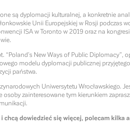
e są dyplomacji kulturalnej, a konkretnie anal
onkowskie Unii Europejskiej w Rosji podczas w
wencji ISA w Toronto w 2019 oraz na kongresi
wie.
 pt. “Poland’s New Ways of Public Diplomacy”,
nowego modelu dyplomacji publicznej przyjęteg
ycji państwa.
ędzynarodowych Uniwersytetu Wrocławskiego. J
 osoby zainteresowane tym kierunkiem zaprasz
munikacji.
 i chcą dowiedzieć się więcej, polecam kilka