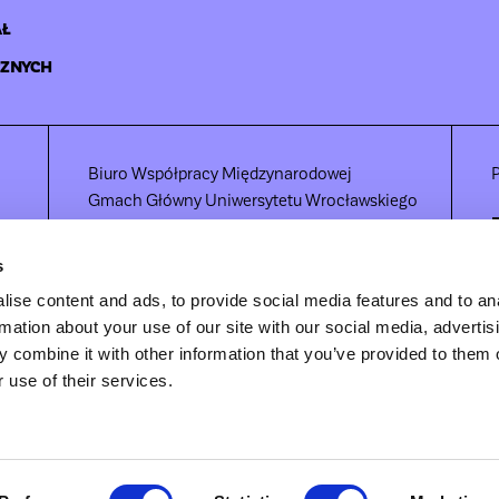
Ł
CZNYCH
Biuro Współpracy Międzynarodowej
P
Gmach Główny Uniwersytetu Wrocławskiego
pl. Uniwersytecki 1
50-137 Wrocław
s
Polska
ise content and ads, to provide social media features and to an
tel. +48 71 375 28 77
rmation about your use of our site with our social media, advertis
e-mail: international@uwr.edu.pl
 combine it with other information that you’ve provided to them o
 use of their services.