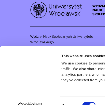
WYDZIA
NAUK
SPOŁE
Wydział Nauk Społecznych Uniwersytetu
Wrocławskiego
ul. Koszarowa 3
51-149 Wrocław
This website uses cookie
Polska
We use cookies to personal
tel. +48 71 375 53 06
traffic. We also share info
e-mail: study.socialsciences@uwr.edu.pl
analytics partners who may
they’ve collected from your
Consent