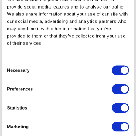
teoretyczną, ale i szereg umiejętności
provide social media features and to analyse our traffic.
We also share information about your use of our site with
praktycznych. Kiedy po studiach
our social media, advertising and analytics partners who
wróciłam do Rumunii, od razu
may combine it with other information that you’ve
provided to them or that they’ve collected from your use
dostałam się na praktykę w jednej z
of their services.
instytucji rządowych – rekruterzy
zwrócili uwagę przede wszystkim na
Consent
Necessary
Selection
fakt studiowania politologii za granicą.
Studia magisterskie zrobiłam w
Preferences
obszarze komunikacji politycznej, co
świetnie przygotowało mnie do
Statistics
przyszłej kariery zawodowej – obecnie
pracuję jako oficer prasowy w
Marketing