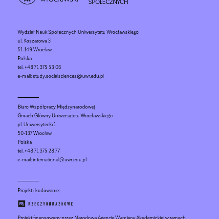
SPOŁECZNYCH
Wydział Nauk Społecznych Uniwersytetu Wrocławskiego
ul. Koszarowa 3
51-149 Wrocław
Polska
tel. +48 71 375 53 06
e-mail: study.socialsciences@uwr.edu.pl
Biuro Współpracy Międzynarodowej
Gmach Główny Uniwersytetu Wrocławskiego
pl. Uniwersytecki 1
50-137 Wrocław
Polska
tel. +48 71 375 28 77
e-mail: international@uwr.edu.pl
Projekt i kodowanie:
Projekt finansowany przez Narodową Agencję Wymiany Akademickiej w ramach