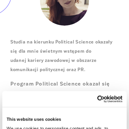
Studia na kierunku Political Science okazały
się dla mnie świetnym wstępem do
udanej kariery zawodowej w obszarze
komunikacji politycznej oraz PR.
Program Political Science okazał się
dla mnie strzałem w 10. Studiowałam w
100% po angielsku, w towarzystwie
kolegów i koleżanek z całego świata.
This website uses cookies
Zdobyłam nie tylko rozległą wiedzę
We use cookies to personalise content and ads, to